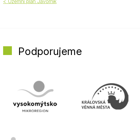
< Územní plán Javorník
Podporujeme