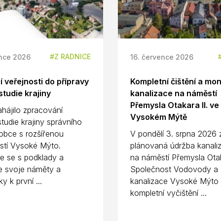
Z RADNICE
ence 2026
16. července 2026
 veřejnosti do přípravy
Kompletní čištění a mon
tudie krajiny
kanalizace na náměstí
Přemysla Otakara II. ve
hájilo zpracování
Vysokém Mýtě
tudie krajiny správního
bce s rozšířenou
V pondělí 3. srpna 2026
stí Vysoké Mýto.
plánovaná údržba kanaliz
 se s podklady a
na náměstí Přemysla Otak
e svoje náměty a
Společnost Vodovody a
y k první ...
kanalizace Vysoké Mýto
kompletní vyčištění ...