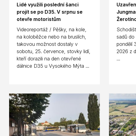
Lidé využili poslední šanci
Uzavřen
projít se po D35. V srpnu se
Jungman
otevře motoristům
Žerotín
Videoreportáž / Pěšky, na kole,
Schodiš
na koloběžce nebo na bruslích,
sadů do 
takovou možnost dostaly v
pondělí 
sobotu, 25. července, stovky lidí,
2026 z 
kteří dorazili na den otevřené
...
dálnice D35 u Vysokého Mýta ...