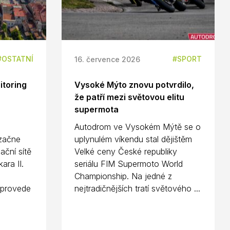
OSTATNÍ
SPORT
16. července 2026
itoring
Vysoké Mýto znovu potvrdilo,
že patří mezi světovou elitu
supermota
Autodrom ve Vysokém Mýtě se o
 začne
uplynulém víkendu stal dějištěm
ační sítě
Velké ceny České republiky
ara II.
seriálu FIM Supermoto World
Championship. Na jedné z
 provede
nejtradičnějších tratí světového ...