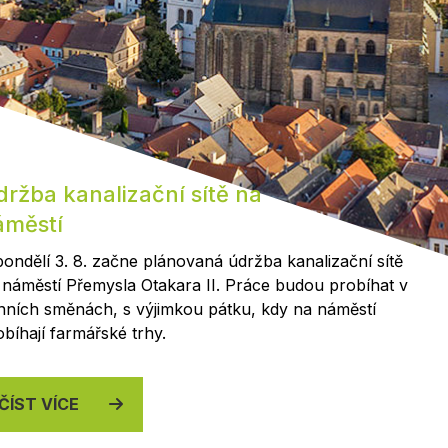
Kontakty
ržba kanalizační sítě na
áměstí
pondělí 3. 8. začne plánovaná údržba kanalizační sítě
 náměstí Přemysla Otakara II. Práce budou probíhat v
nních směnách, s výjimkou pátku, kdy na náměstí
obíhají farmářské trhy.
ČÍST VÍCE