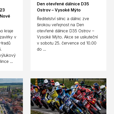
Den otevřené dálnice D35
923
Ostrov – Vysoké Mýto
 Nové
Ředitelství silnic a dálnic zve
širokou veřejnost na Den
o kraje
otevřené dálnice D35 Ostrov –
zavírky v
Vysoké Mýto. Akce se uskuteční
Hradů
v sobotu 25. července od 10.00
.
do ...
výlukový
ince ...