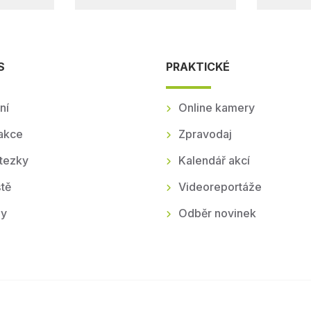
S
PRAKTICKÉ
ní
Online kamery
akce
Zpravodaj
tezky
Kalendář akcí
tě
Videoreportáže
ly
Odběr novinek