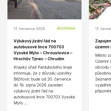
DOPRAVA
17. července 2026
17. červ
Výlukový jízdní řád na
Zapojení
autobusové lince 700703
územní s
Vysoké Mýto – Chroustovice –
Město za
Hrochův Týnec – Chrudim
Územní s
Krajský úřad Pardubického kraje
obvodu o
informuje, že z důvodu uzavírky
působno
Blížňovic bude od 20. července
Seznamte
do 19. srpna 2026 zaveden
vyjádřet
výlukový jízdní řád na
připomínk
autobusové lince 700703 Vysoké
Mýto ...