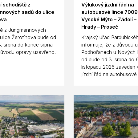
í schodiště z
Výlukový jízdní řád na
nových sadů do ulice
autobusové lince 700
ova
Vysoké Mýto – Zádolí –
Hrady – Proseč
tě z Jungmannových
ulice Žerotínova bude od
Krajský úřad Pardubickéh
3. srpna do konce srpna
informuje, že z důvodu u
důvodu opravy uzavřeno.
Podhořanech u Nových 
od bude od 3. srpna do 6
listopadu 2026 zaveden 
jízdní řád na autobusové l