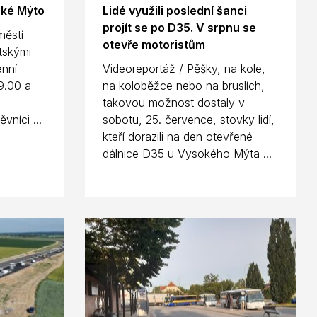
oké Mýto
Lidé využili poslední šanci
projít se po D35. V srpnu se
městí
otevře motoristům
tskými
enní
Videoreportáž / Pěšky, na kole,
9.00 a
na koloběžce nebo na bruslích,
takovou možnost dostaly v
vníci ...
sobotu, 25. července, stovky lidí,
kteří dorazili na den otevřené
dálnice D35 u Vysokého Mýta ...