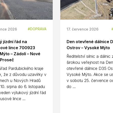
DOPRAVA
ence 2026
17. července 2026
 jízdní řád na
Den otevřené dálnice 
ové lince 700923
Ostrov – Vysoké Mýto
Mýto – Zádolí – Nové
Ředitelství silnic a dálnic
 Proseč
širokou veřejnost na De
úřad Pardubického kraje
otevřené dálnice D35 Os
e, že z důvodu uzavírky v
Vysoké Mýto. Akce se us
nech u Nových Hradů
v sobotu 25. července o
10. srpna do 6. listopadu
do ...
eden výlukový jízdní řád
usové lince ...