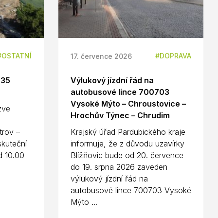
OSTATNÍ
DOPRAVA
17. července 2026
D35
Výlukový jízdní řád na
autobusové lince 700703
Vysoké Mýto – Chroustovice –
 zve
Hrochův Týnec – Chrudim
n
trov –
Krajský úřad Pardubického kraje
kuteční
informuje, že z důvodu uzavírky
d 10.00
Blížňovic bude od 20. července
do 19. srpna 2026 zaveden
výlukový jízdní řád na
autobusové lince 700703 Vysoké
Mýto ...