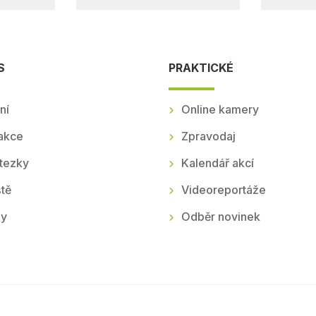
S
PRAKTICKÉ
ní
Online kamery
akce
Zpravodaj
tezky
Kalendář akcí
tě
Videoreportáže
ly
Odběr novinek