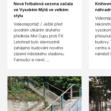
Nová fotbalová sezona začala
Knihovn
ve Vysokém Mýtě ve velkém
náhradn
stylu
Videorep
Videoreportáž / Ještě před
rekonstr
úvodním utkáním druhého
vysokom
předkola Mol Cupu proti FK
přesunul
Letohrad bylo slavnostně
budovy T
zahájeno budování nového
centra a
zázemí městského stadionu.
náměstí 
Fanoušci si navíc ...