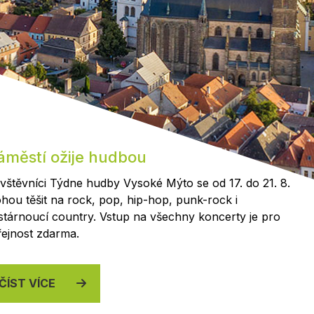
Kontakty
áměstí ožije hudbou
vštěvníci Týdne hudby Vysoké Mýto se od 17. do 21. 8.
hou těšit na rock, pop, hip-hop, punk-rock i
stárnoucí country. Vstup na všechny koncerty je pro
řejnost zdarma.
ČÍST VÍCE