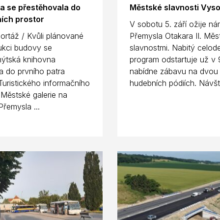
a se přestěhovala do
Městské slavnosti Vys
ích prostor
V sobotu 5. září ožije ná
ortáž / Kvůli plánované
Přemysla Otakara II. Měs
ukci budovy se
slavnostmi. Nabitý celod
ýtská knihovna
program odstartuje už v 
a do prvního patra
nabídne zábavu na dvou
uristického informačního
hudebních pódiích. Návště
 Městské galerie na
Přemysla ...