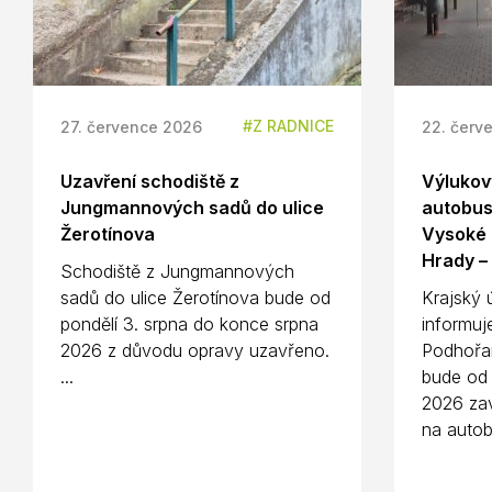
Z RADNICE
27. července 2026
22. červ
Uzavření schodiště z
Výlukový
Jungmannových sadů do ulice
autobus
Žerotínova
Vysoké 
Hrady –
Schodiště z Jungmannových
sadů do ulice Žerotínova bude od
Krajský 
pondělí 3. srpna do konce srpna
informuj
2026 z důvodu opravy uzavřeno.
Podhořa
...
bude od 
2026 zav
na autob