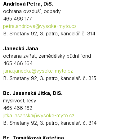
Andrlová Petra, DiS.
ochrana ovzduší, odpady
465 466 177
petra.andrlova@vysoke-myto.cz
B. Smetany 92, 3. patro, kancelář č. 314
Janecká Jana
ochrana zvířat, zemědělský půdní fond
465 466 164
jana.janecka@vysoke-myto.cz
B. Smetany 92, 3. patro, kancelář. č. 315
Bc. Jasanská Jitka, DiS.
myslivost, lesy
465 466 162
jitka.jasanska@vysoke-myto.cz
B. Smetany 92, 3. patro, kancelář. č. 314
Bc. Tomášková Kateřina