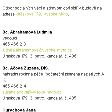
Odbor sociálních věcí a zdravotnictví sídlí v budově na
adrese
Jiráskova 179, Vysoké Mýto
.
Bc. Abrahamová Ludmila
vedoucí
465 466 218
ludmila.abrahamova@vysoke-myto.cz
Jiráskova 179, 3. patro, kancelář. č. 406
Bc. Ačová Zuzana, DiS.
náhradní rodinná péče (počáteční písmena nezletilých A -
K)
465 466 214
zuzana.acova@vysoke-myto.cz
Jiráskova 179, 3. patro, kancelář. č. 405
Hurychová Jana