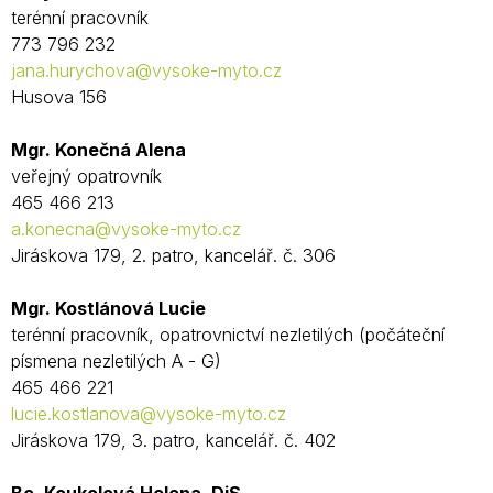
terénní pracovník
773 796 232
jana.hurychova@vysoke-myto.cz
Husova 156
Mgr. Konečná Alena
veřejný opatrovník
465 466 213
a.konecna@vysoke-myto.cz
Jiráskova 179, 2. patro, kancelář. č. 306
Mgr. Kostlánová Lucie
terénní pracovník, opatrovnictví nezletilých (počáteční
písmena nezletilých A - G)
465 466 221
lucie.kostlanova@vysoke-myto.cz
Jiráskova 179, 3. patro, kancelář. č. 402