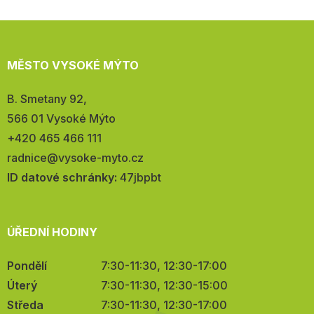
MĚSTO VYSOKÉ MÝTO
Adresa:
B. Smetany 92,
566 01 Vysoké Mýto
Telefon:
+420 465 466 111
E-
radnice@vysoke-myto.cz
mail:
ID datové schránky:
47jbpbt
ÚŘEDNÍ HODINY
Pondělí
7:30-11:30, 12:30-17:00
Úterý
7:30-11:30, 12:30-15:00
Středa
7:30-11:30, 12:30-17:00