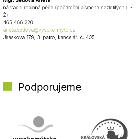
Mgr. Šedová Aneta
náhradní rodinná péče (počáteční písmena nezletilých L -
Ž)
465 466 220
aneta.sedova@vysoke-myto.cz
Jiráskova 179, 3. patro, kancelář. č. 405
Podporujeme