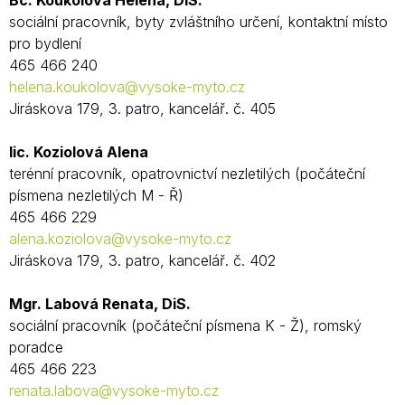
Bc. Koukolová Helena, DiS.
sociální pracovník, byty zvláštního určení, kontaktní místo
pro bydlení
465 466 240
helena.koukolova@vysoke-myto.cz
Jiráskova 179, 3. patro, kancelář. č. 405
lic. Koziolová Alena
terénní pracovník, opatrovnictví nezletilých (počáteční
písmena nezletilých M - Ř)
465 466 229
alena.koziolova@vysoke-myto.cz
Jiráskova 179, 3. patro, kancelář. č. 402
Mgr. Labová Renata, DiS.
sociální pracovník (počáteční písmena K - Ž), romský
poradce
465 466 223
renata.labova@vysoke-myto.cz