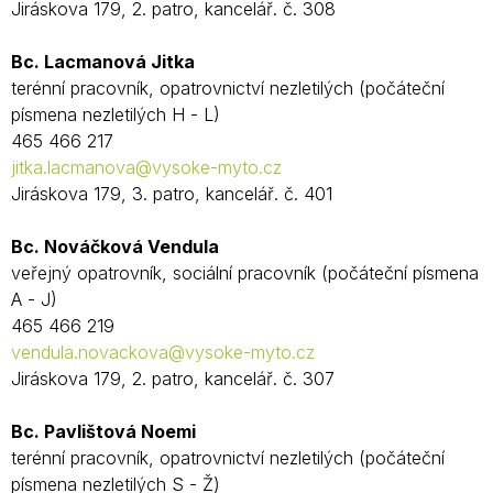
Jiráskova 179, 2. patro, kancelář. č. 308
Bc. Lacmanová Jitka
terénní pracovník, opatrovnictví nezletilých (počáteční
písmena nezletilých H - L)
465 466 217
jitka.lacmanova@vysoke-myto.cz
Jiráskova 179, 3. patro, kancelář. č. 401
Bc. Nováčková Vendula
veřejný opatrovník, sociální pracovník (počáteční písmena
A - J)
465 466 219
vendula.novackova@vysoke-myto.cz
Jiráskova 179, 2. patro, kancelář. č. 307
Bc. Pavlištová Noemi
terénní pracovník, opatrovnictví nezletilých (počáteční
písmena nezletilých S - Ž)