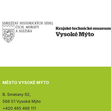
MĚSTO VYSOKÉ MÝTO
Adresa:
B. Smetany 92,
566 01 Vysoké Mýto
Telefon:
+420 465 466 111