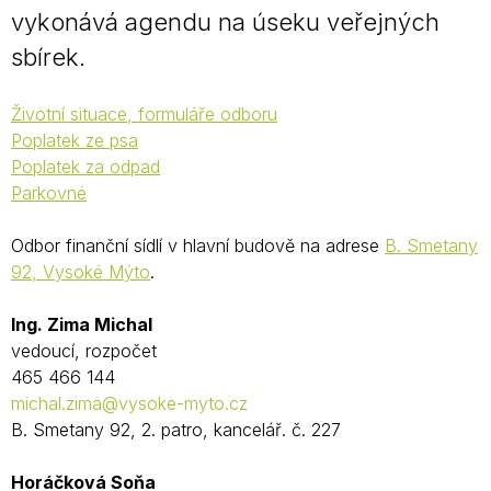
vykonává agendu na úseku veřejných
sbírek.
Životní situace, formuláře odboru
Poplatek ze psa
Poplatek za odpad
Parkovné
Odbor finanční sídlí v hlavní budově na adrese
B. Smetany
92, Vysoké Mýto
.
Ing. Zima Michal
vedoucí, rozpočet
465 466 144
michal.zima@vysoke-myto.cz
B. Smetany 92, 2. patro, kancelář. č. 227
Horáčková Soňa