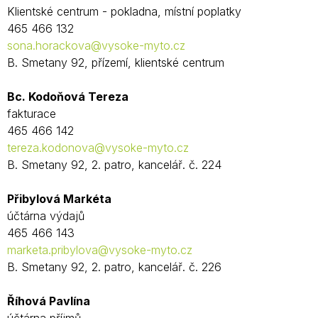
Klientské centrum - pokladna, místní poplatky
465 466 132
sona.horackova@vysoke-myto.cz
B. Smetany 92, přízemí, klientské centrum
Bc. Kodoňová Tereza
fakturace
465 466 142
tereza.kodonova@vysoke-myto.cz
B. Smetany 92, 2. patro, kancelář. č. 224
Přibylová Markéta
účtárna výdajů
465 466 143
marketa.pribylova@vysoke-myto.cz
B. Smetany 92, 2. patro, kancelář. č. 226
Říhová Pavlína