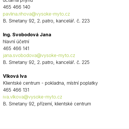
účtárna příjmů
465 466 140
pavlina.rihova@vysoke-myto.cz
B. Smetany 92, 2. patro, kancelář. č. 223
Ing. Svobodová Jana
hlavní účetní
465 466 141
jana.svobodova@vysoke-myto.cz
B. Smetany 92, 2. patro, kancelář. č. 225
Vlková Iva
Klientské centrum - pokladna, místní poplatky
465 466 131
iva.vlkova@vysoke-myto.cz
B. Smetany 92, přízemí, klientské centrum