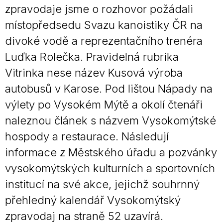
zpravodaje jsme o rozhovor požádali
místopředsedu Svazu kanoistiky ČR na
divoké vodě a reprezentačního trenéra
Luďka Rolečka. Pravidelná rubrika
Vitrinka nese název Kusová výroba
autobusů v Karose. Pod lištou Nápady na
výlety po Vysokém Mýtě a okolí čtenáři
naleznou článek s názvem Vysokomýtské
hospody a restaurace. Následují
informace z Městského úřadu a pozvánky
vysokomýtských kulturních a sportovních
institucí na své akce, jejichž souhrnný
přehledný kalendář Vysokomýtský
zpravodaj na straně 52 uzavírá.