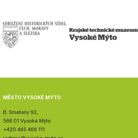
MĚSTO VYSOKÉ MÝTO
Adresa:
B. Smetany 92,
566 01 Vysoké Mýto
Telefon:
+420 465 466 111