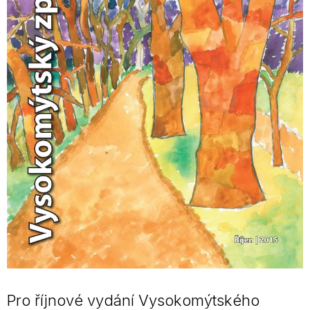
Pro říjnové vydání Vysokomýtského