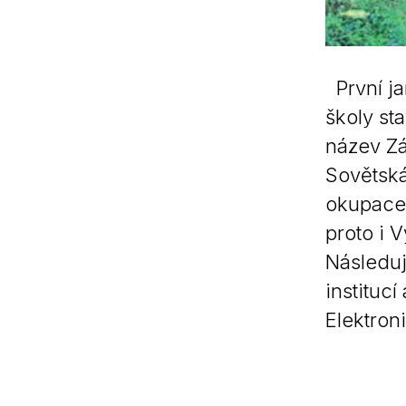
První ja
školy st
název Zá
Sovětská
okupace.
proto i 
Následuj
instituc
Elektron