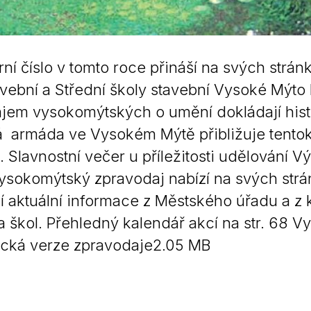
rní číslo v tomto roce přináší na svých strá
avební a Střední školy stavební Vysoké Mýt
jem vysokomýtských o umění dokládají histor
 armáda ve Vysokém Mýtě přibližuje tentok
 Slavnostní večer u příležitosti udělování Vý
Vysokomýtský zpravodaj nabízí na svých st
í aktuální informace z Městského úřadu a z k
í a škol. Přehledný kalendář akcí na str. 68
ická verze zpravodaje2.05 MB