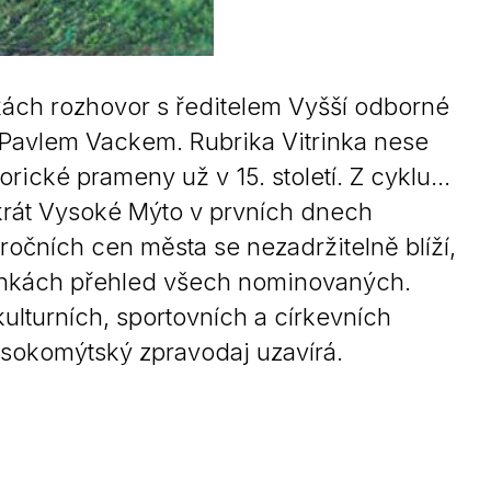
nkách rozhovor s ředitelem Vyšší odborné
o Pavlem Vackem. Rubrika Vitrinka nese
ické prameny už v 15. století. Z cyklu…
rát Vysoké Mýto v prvních dnech
ročních cen města se nezadržitelně blíží,
ránkách přehled všech nominovaných.
ulturních, sportovních a církevních
 Vysokomýtský zpravodaj uzavírá.