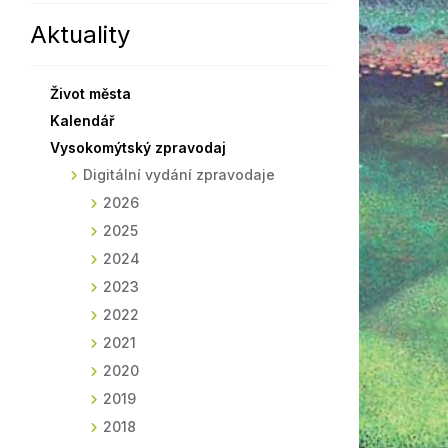
Aktuality
Sodomkovo Vysoké Mýto
Komise
Festival Hudba pomáhá
Termíny
Život města
Symboly města
Kalendář
Vysokomýtský zpravodaj
Digitální vydání zpravodaje
2026
2025
2024
2023
2022
2021
2020
2019
2018