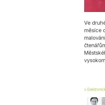
Ve druhé
měsíce o
malování
čtenářům
Městskéh
vysokom
Elektroni