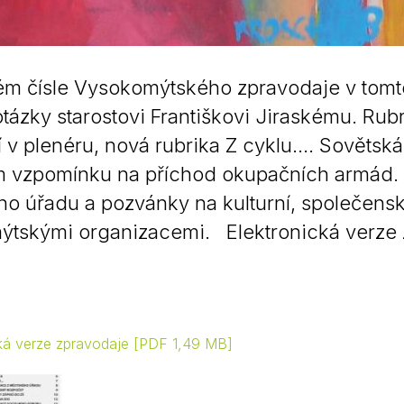
m čísle Vysokomýtského zpravodaje v tomto
tázky starostovi Františkovi Jiraskému. Rubri
 v plenéru, nová rubrika Z cyklu.... Sověts
 vzpomínku na příchod okupačních armád. N
o úřadu a pozvánky na kulturní, společens
ýtskými organizacemi. Elektronická verze
cká verze zpravodaje
PDF 1,49 MB