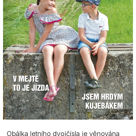
Obálka letního dvojčísla je věnována