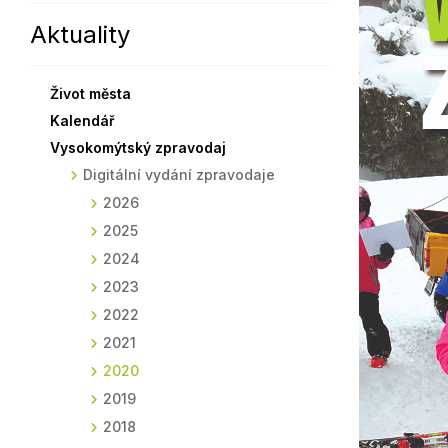
Aktuality
Sodomkovo Vysoké Mýto
Komise
Festival Hudba pomáhá
Termíny
Život města
Symboly města
Kalendář
Vysokomýtský zpravodaj
Digitální vydání zpravodaje
2026
2025
2024
2023
2022
2021
2020
2019
2018