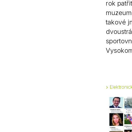
rok patř
muzeum. 
takové j
dvoustrá
sportovní
Vysokom
Elektroni