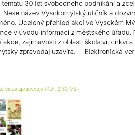
it tématu 30 let svobodného podnikání a zcel
Nese název Vysokomýtský uličník a dozvíme
méno. Ucelený přehled akcí ve Vysokém Mýt
nce v úvodu informací z městského úřadu. Ná
 akce, zajímavosti z oblasti školství, církví 
ýtský zpravodaj uzavírá. Elektronická ve
cká verze zpravodaje
PDF 2,63 MB