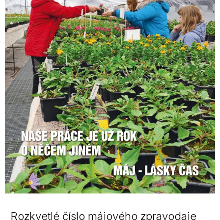
Rozkvetlé číslo májového zpravodaje