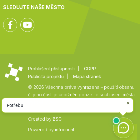
SLEDUJTE NAŠE MĚSTO
Facebook
YouTube
Prohlášení přístupnosti
GDPR
Publicita projektu
Mapa stránek
© 2026 Všechna práva vyhrazena – použití obsahu
či jeho části je umožněn pouze se souhlasem města
Vysoké Mýto.
Created by
BSC
Zpět
Powered by
infocount
na