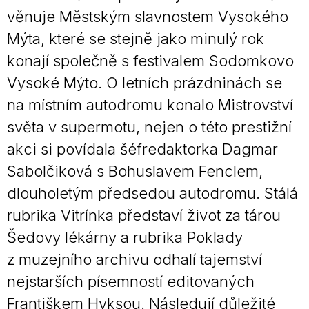
věnuje Městským slavnostem Vysokého
Mýta, které se stejně jako minulý rok
konají společně s festivalem Sodomkovo
Vysoké Mýto. O letních prázdninách se
na místním autodromu konalo Mistrovství
světa v supermotu, nejen o této prestižní
akci si povídala šéfredaktorka Dagmar
Sabolčiková s Bohuslavem Fenclem,
dlouholetým předsedou autodromu. Stálá
rubrika Vitrínka představí život za tárou
Šedovy lékárny a rubrika Poklady
z muzejního archivu odhalí tajemství
nejstarších písemností editovaných
Františkem Hyksou. Následují důležité