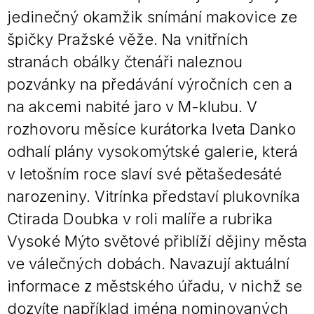
jedinečný okamžik snímání makovice ze
špičky Pražské věže. Na vnitřních
stranách obálky čtenáři naleznou
pozvánky na předávání výročních cen a
na akcemi nabité jaro v M-klubu. V
rozhovoru měsíce kurátorka Iveta Danko
odhalí plány vysokomýtské galerie, která
v letošním roce slaví své pětašedesáté
narozeniny. Vitrínka představí plukovníka
Ctirada Doubka v roli malíře a rubrika
Vysoké Mýto světové přiblíží dějiny města
ve válečných dobách. Navazují aktuální
informace z městského úřadu, v nichž se
dozvíte například jména nominovaných