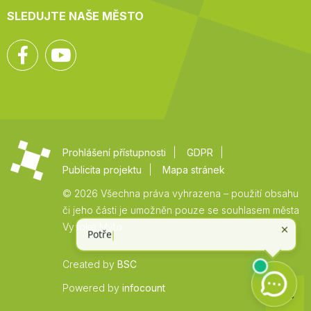
SLEDUJTE NAŠE MĚSTO
Facebook
YouTube
Prohlášení přístupnosti
GDPR
Publicita projektu
Mapa stránek
© 2026 Všechna práva vyhrazena – použití obsahu
či jeho části je umožněn pouze se souhlasem města
Vysoké Mýto.
Created by
BSC
Zpět
Powered by
infocount
na