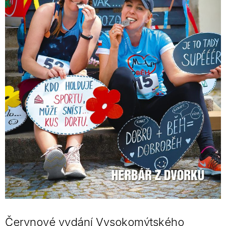
Červnové vydání Vysokomýtského