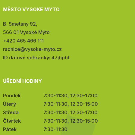
MĚSTO VYSOKÉ MÝTO
Adresa:
B. Smetany 92,
566 01 Vysoké Mýto
Telefon:
+420 465 466 111
E-
radnice@vysoke-myto.cz
mail:
ID datové schránky:
47jbpbt
ÚŘEDNÍ HODINY
Pondělí
7:30-11:30, 12:30-17:00
Úterý
7:30-11:30, 12:30-15:00
Středa
7:30-11:30, 12:30-17:00
Čtvrtek
7:30-11:30, 12:30-15:00
Pátek
7:30-11:30