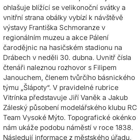
ohlašuje blížící se velikonoční svátky a
vnitřní strana obálky vybízí k návštěvě
výstavy Františka Schmoranze v
regionálním muzeu a akce Pálení
čarodějnic na hasičském stadionu na
Drábech v neděli 30. dubna. Uvnitř čísla
čtenáři naleznou rozhovor s Filipem
Janouchem, členem tvůrčího básnického
týmu „Šlápoty“. V pravidelné rubrice
Vitrínka představuje Jiří Vaněk a Jakub
Záleský působení modelářského klubu RC
Team Vysoké Mýto. Topografické okénko
nám ukáže podobu náměstí v roce 1838.
Následují informace z městského úřadu,