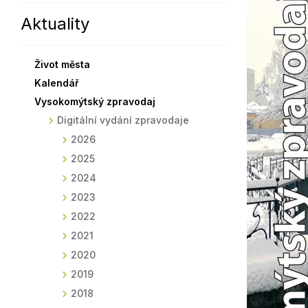
Aktuality
Sodomkovo Vysoké Mýto
Komise
Festival Hudba pomáhá
Termíny
Život města
Symboly města
Kalendář
Vysokomýtský zpravodaj
Digitální vydání zpravodaje
2026
2025
2024
2023
2022
2021
2020
2019
2018