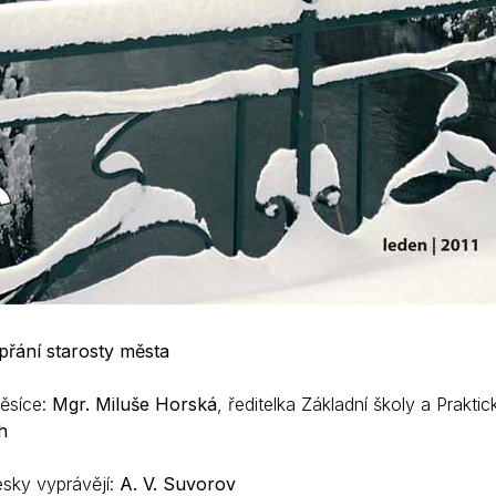
řání starosty města
ěsíce:
Mgr. Miluše Horská
, ředitelka Základní školy a Praktic
h
sky vyprávějí:
A. V. Suvorov