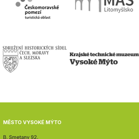
MĚSTO VYSOKÉ MÝTO
Adresa:
B. Smetany 92,