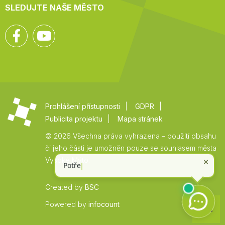
SLEDUJTE NAŠE MĚSTO
Facebook
YouTube
Prohlášení přístupnosti
GDPR
Publicita projektu
Mapa stránek
© 2026 Všechna práva vyhrazena – použití obsahu
či jeho části je umožněn pouze se souhlasem města
Vysoké Mýto.
Created by
BSC
Zpět
Powered by
infocount
na