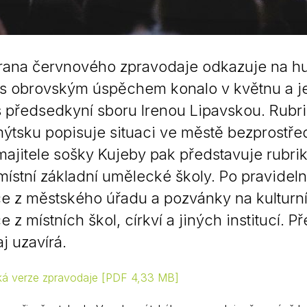
strana červnového zpravodaje odkazuje na 
 s obrovským úspěchem konalo v květnu a je
 předsedkyní sboru Irenou Lipavskou. Rubr
tsku popisuje situaci ve městě bezprostře
majitele sošky Kujeby pak představuje rubrika
místní základní umělecké školy. Po pravideln
e z městského úřadu a pozvánky na kulturní
e z místních škol, církví a jiných institucí.
j uzavírá.
cká verze zpravodaje
PDF 4,33 MB