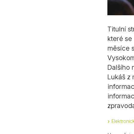
Titulní 
které se
měsíce s
Vysokomý
Dalšího 
Lukáš z 
informac
informac
zpravoda
Elektroni