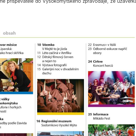
e přispěvatele do Vysokomýtského zpravodaje, že uzávěrka p