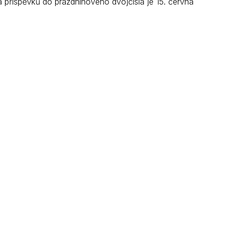
říspěvků do prázdninového dvojčísla je 15. června