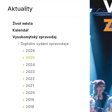
Aktuality
Sodomkovo Vysoké Mýto
Komise
Festival Hudba pomáhá
Termíny
Život města
Symboly města
Kalendář
Vysokomýtský zpravodaj
Digitální vydání zpravodaje
2026
2025
2024
2023
2022
2021
2020
2019
2018