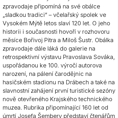
zpravodaje připomíná na své obálce
„sladkou tradici“ – včelařský spolek ve
Vysokém Mýtě letos slaví 120 let. O jeho
historii i současnosti hovoří v rozhovoru
měsíce Bořivoj Pitra a Miloš Šustr. Obálka
zpravodaje dále láká do galerie na
retrospektivní výstavu Pravoslava Sováka,
uspořádanou ke 100. výročí autorova
narození, na pálení čarodějnic na
hasičském stadionu na Drábech a také na
slavnostní zahájení první turistické sezóny
nově otevřeného Krajského technického
muzea. Rubrika připomínající 160 let od
úmrtí Josefa Šembery představí čtenářům