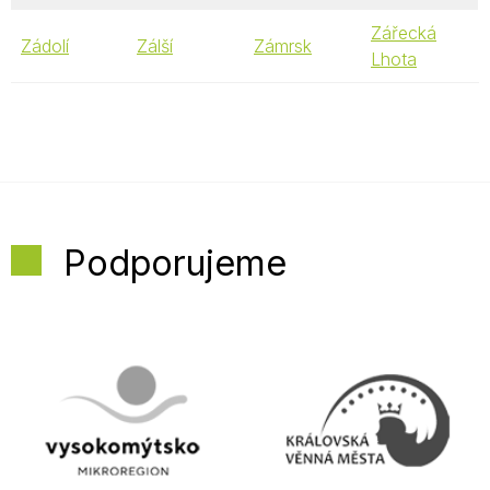
Zářecká
Zádolí
Zálší
Zámrsk
Lhota
Podporujeme