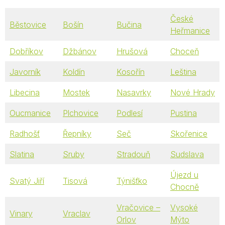
České
Běstovice
Bošín
Bučina
Heřmanice
Dobříkov
Džbánov
Hrušová
Choceň
Javorník
Koldín
Kosořín
Leština
Libecina
Mostek
Nasavrky
Nové Hrady
Oucmanice
Plchovice
Podlesí
Pustina
Radhošť
Řepníky
Seč
Skořenice
Slatina
Sruby
Stradouň
Sudslava
Újezd u
Svatý Jiří
Tisová
Týnišťko
Chocně
Vračovice –
Vysoké
Vinary
Vraclav
Orlov
Mýto