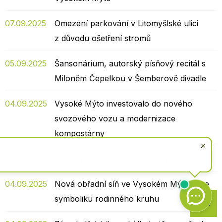
07.09.2025
Omezení parkování v Litomyšlské ulici
z důvodu ošetření stromů
05.09.2025
Šansonárium, autorský písňový recitál s
Miloněm Čepelkou v Šemberově divadle
04.09.2025
Vysoké Mýto investovalo do nového
svozového vozu a modernizace
kompostárny
01.09.2025
Zářijový program v Divadeliéru
04.09.2025
Nová obřadní síň ve Vysokém Mýtě nese
Zpět
symboliku rodinného kruhu
na
začátek