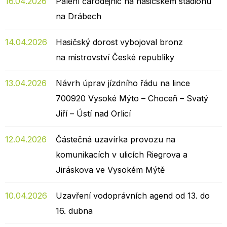
16.04.2026
Pálení čarodějnic na hasičském stadionu
na Drábech
14.04.2026
Hasičský dorost vybojoval bronz
na mistrovství České republiky
13.04.2026
Návrh úprav jízdního řádu na lince
700920 Vysoké Mýto – Choceň – Svatý
Jiří – Ústí nad Orlicí
12.04.2026
Částečná uzavírka provozu na
komunikacích v ulicích Riegrova a
Jiráskova ve Vysokém Mýtě
10.04.2026
Uzavření vodoprávních agend od 13. do
16. dubna