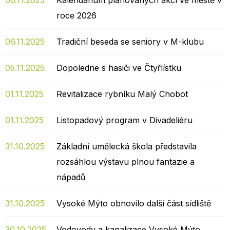
06.11.2025
Kalendárium plánovaných akcí ve městě v
roce 2026
06.11.2025
Tradiční beseda se seniory v M-klubu
05.11.2025
Dopoledne s hasiči ve Čtyřlístku
01.11.2025
Revitalizace rybníku Malý Chobot
01.11.2025
Listopadový program v Divadeliéru
31.10.2025
Základní umělecká škola představila
rozsáhlou výstavu plnou fantazie a
nápadů
31.10.2025
Vysoké Mýto obnovilo další část sídliště
30.10.2025
Vodovody a kanalizace Vysoké Mýto