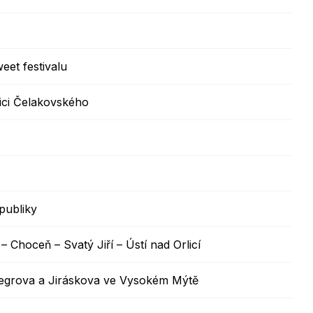
eet festivalu
ici Čelakovského
publiky
Choceň – Svatý Jiří – Ústí nad Orlicí
iegrova a Jiráskova ve Vysokém Mýtě