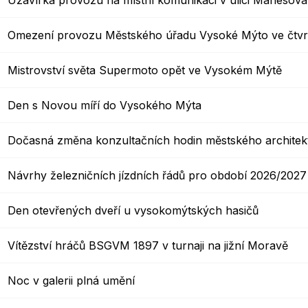
Uzavírka provozu na místní komunikaci v ulici Mánesov
Krizové informace
Veterináři
Omezení provozu Městského úřadu Vysoké Mýto ve čtvrt
Pohotovost
Stavby a investice
Mistrovství světa Supermoto opět ve Vysokém Mýtě
Dotace a projekty
Odpady
Den s Novou míří do Vysokého Mýta
Ztráty a nálezy
Dočasná změna konzultačních hodin městského architek
Volby
Návrhy železničních jízdních řádů pro období 2026/202
Den otevřených dveří u vysokomýtských hasičů
Vítězství hráčů BSGVM 1897 v turnaji na jižní Moravě
Noc v galerii plná umění