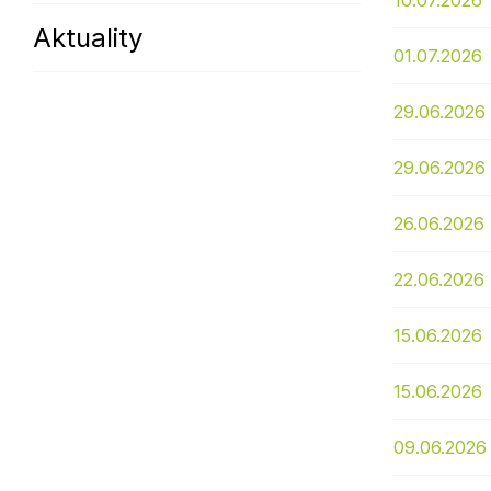
10.07.2026
Aktuality
Sodomkovo Vysoké Mýto
Komise
01.07.2026
Festival Hudba pomáhá
Termíny
Symboly města
29.06.2026
29.06.2026
26.06.2026
22.06.2026
15.06.2026
15.06.2026
09.06.2026