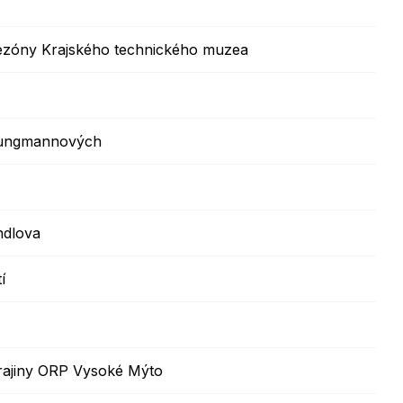
 sezóny Krajského technického muzea
 Jungmannových
ndlova
í
rajiny ORP Vysoké Mýto