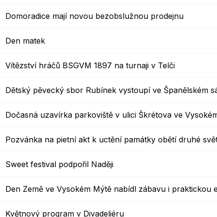
Domoradice mají novou bezobslužnou prodejnu
Den matek
Vítězství hráčů BSGVM 1897 na turnaji v Telči
Dětský pěvecký sbor Rubínek vystoupí ve Španělském s
Dočasná uzavírka parkoviště v ulici Škrétova ve Vysoké
Pozvánka na pietní akt k uctění památky obětí druhé svě
Sweet festival podpořil Naději
Den Země ve Vysokém Mýtě nabídl zábavu i praktickou 
Květnový program v Divadeliéru