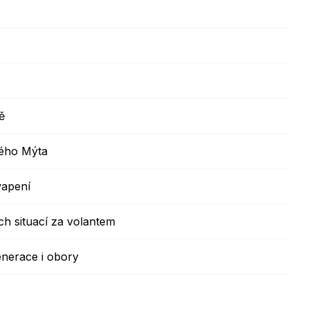
ě
kého Mýta
vapení
ch situací za volantem
enerace i obory