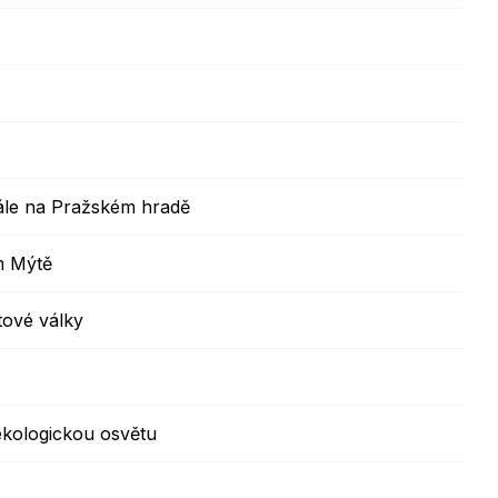
ále na Pražském hradě
m Mýtě
tové války
ekologickou osvětu