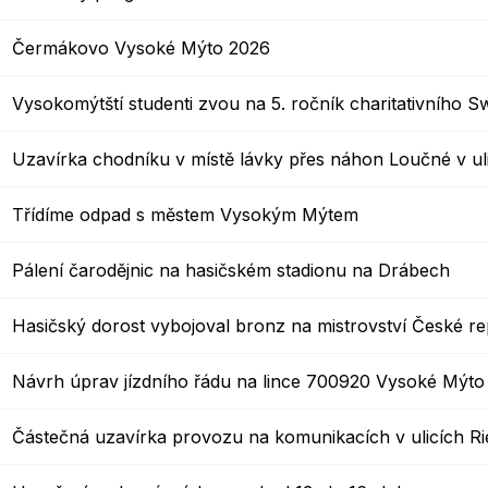
Čermákovo Vysoké Mýto 2026
Vysokomýtští studenti zvou na 5. ročník charitativního Sw
Uzavírka chodníku v místě lávky přes náhon Loučné v ul
Třídíme odpad s městem Vysokým Mýtem
Pálení čarodějnic na hasičském stadionu na Drábech
Hasičský dorost vybojoval bronz na mistrovství České re
Návrh úprav jízdního řádu na lince 700920 Vysoké Mýto – 
Částečná uzavírka provozu na komunikacích v ulicích R