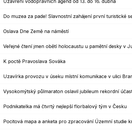
Uzavření vodoprávních agend od 13. do 16. dubna
Do muzea za pade! Slavnostní zahájení první turistické
Oslava Dne Země na náměstí
Veřejné čtení jmen obětí holocaustu u pamětní desky v
K poctě Pravoslava Sováka
Uzavírka provozu v úseku místní komunikace v ulici Bra
Vysokomýtský půlmaraton oslavil jubileum rekordní účast
Podnikatelka má čtvrtý nejlepší florbalový tým v Česku
Pocitová mapa a anketa pro zpracování Územní studie k