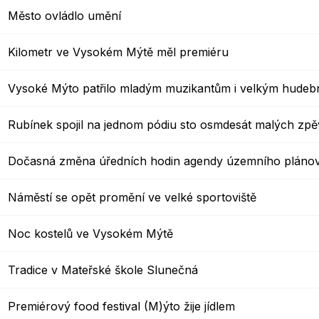
Město ovládlo umění
Kilometr ve Vysokém Mýtě měl premiéru
Vysoké Mýto patřilo mladým muzikantům i velkým hudeb
Rubínek spojil na jednom pódiu sto osmdesát malých zp
Dočasná změna úředních hodin agendy územního plánov
Náměstí se opět promění ve velké sportoviště
Noc kostelů ve Vysokém Mýtě
Tradice v Mateřské škole Slunečná
Premiérový food festival (M)ýto žije jídlem