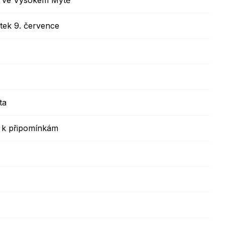
a ve Vysokém Mýtě
Kontakty
ek 9. července
ta
7 k připomínkám