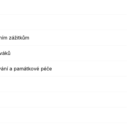
ním zážitkům
ěváků
ání a památkové péče